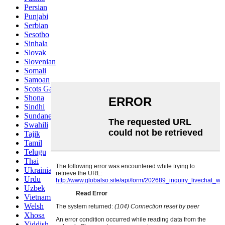
Persian
Punjabi
Serbian
Sesotho
Sinhala
Slovak
Slovenian
Somali
Samoan
Scots Gaelic
Shona
Sindhi
Sundanese
Swahili
Tajik
Tamil
Telugu
Thai
Ukrainian
Urdu
Uzbek
Vietnamese
Welsh
Xhosa
Yiddish