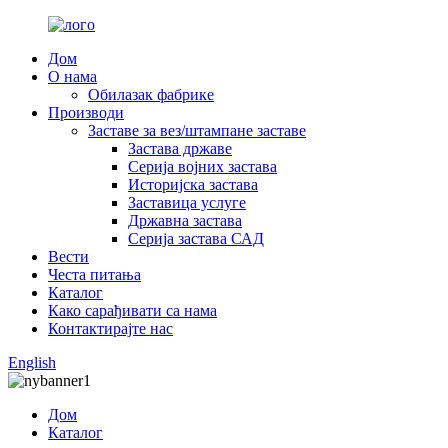
Дом
О нама
Обилазак фабрике
Производи
Заставе за вез/штампане заставе
Застава државе
Серија војних застава
Историјска застава
Заставица услуге
Државна застава
Серија застава САД
Вести
Честа питања
Каталог
Како сарађивати са нама
Контактирајте нас
English
Дом
Каталог