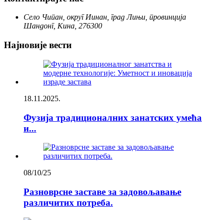
Село Чипан, округ Иинан, град Лињи, провинција
Шандонг, Кина, 276300
Најновије вести
18.11.2025.
Фузија традиционалних занатских умећа
и...
08/10/25
Разноврсне заставе за задовољавање
различитих потреба.