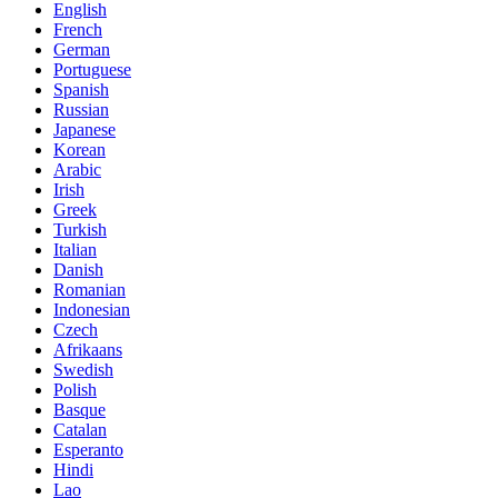
English
French
German
Portuguese
Spanish
Russian
Japanese
Korean
Arabic
Irish
Greek
Turkish
Italian
Danish
Romanian
Indonesian
Czech
Afrikaans
Swedish
Polish
Basque
Catalan
Esperanto
Hindi
Lao