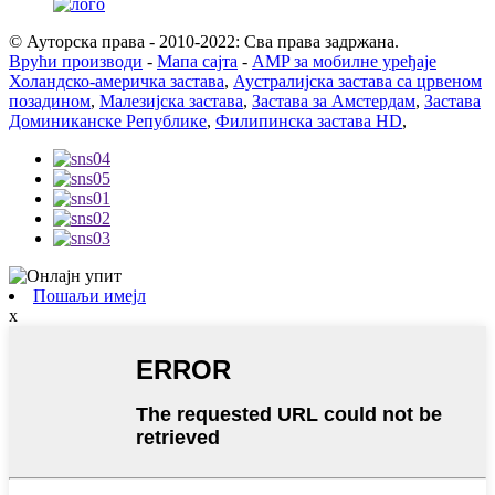
© Ауторска права - 2010-2022: Сва права задржана.
Врући производи
-
Мапа сајта
-
AMP за мобилне уређаје
Холандско-америчка застава
,
Аустралијска застава са црвеном
позадином
,
Малезијска застава
,
Застава за Амстердам
,
Застава
Доминиканске Републике
,
Филипинска застава HD
,
Пошаљи имејл
x