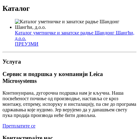
Каталог
Каталог уметничке и занатске радње Шандонг Шангћи,
д.о.о.
ПРЕУЗМИ
Услуга
Сервис и подршка у компанији Leica
Microsystems
Континуирана, дугорочна подршка нам је кључна. Наша
посвећеност почиње од производње, наставља се кроз
монтажу, отпрему, испоруку и инсталацију, па све до програма
одржавања које нудимо. Јер верујемо да у данашњем свету
пука продаја производа неће бити довољна.
Претплатите се
Контактирајте нас